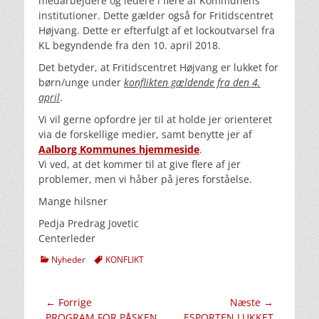
medarbejdere og ledere i flere af Kommunens
institutioner. Dette gælder også for Fritidscentret
Højvang. Dette er efterfulgt af et lockoutvarsel fra
KL begyndende fra den 10. april 2018.
Det betyder, at Fritidscentret Højvang er lukket for
børn/unge under
konflikten gældende fra den 4.
april
.
Vi vil gerne opfordre jer til at holde jer orienteret
via de forskellige medier, samt benytte jer af
Aalborg Kommunes hjemmeside
.
Vi ved, at det kommer til at give flere af jer
problemer, men vi håber på jeres forståelse.
Mange hilsner
Pedja Predrag Jovetic
Centerleder
kategorier
Tags
Nyheder
KONFLIKT
Indlægsnavigation
← Forrige
Næste →
Forrige
Næste
PROGRAM FOR PÅSKEN
ESPORTEN LUKKET