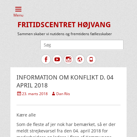
Menu
FRITIDSCENTRET HØJVANG
Sammen skaber vi nutidens og fremtidens fællesskaber
Søg
efter:
Facebook
YouTube
Instagram
Website
Tlf.
INFORMATION OM KONFLIKT D. 04
APRIL 2018
Udgivet
Forfatter
23. marts 2018
Dan Riis
den
Kære alle
Som de fleste af jer nok har bemærket, så er der
meldt strejkevarsel fra den 04. april 2018 for