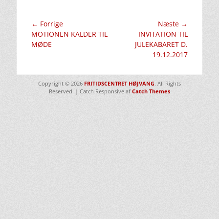
Indlægsnavigation
← Forrige
Næste →
Forrige
Næste
MOTIONEN KALDER TIL
INVITATION TIL
indlæg:
indlæg:
MØDE
JULEKABARET D.
19.12.2017
Copyright © 2026
FRITIDSCENTRET HØJVANG
. All Rights
Reserved. | Catch Responsive af
Catch Themes