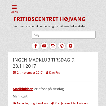
Menu
FRITIDSCENTRET HØJVANG
Sammen skaber vi nutidens og fremtidens fællesskaber
Søg
efter:
Facebook
YouTube
Instagram
Website
Tlf.
INGEN MADKLUB TIRSDAG D.
28.11.2017
Udgivet
Forfatter
24. november 2017
Dan Riis
den
Madklubben
er aflyst på tirsdag.
Mvh Kurt
kategorier
Tags
Nyheder
,
ungdomsklub.
Kurt Jensen
,
Madklubben