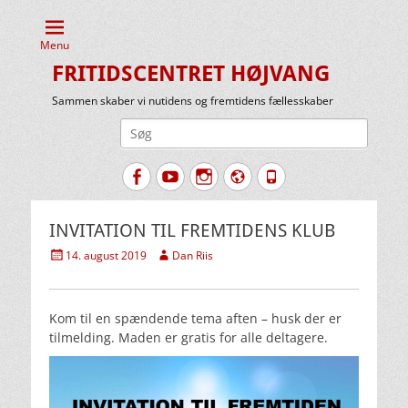
Menu
FRITIDSCENTRET HØJVANG
Sammen skaber vi nutidens og fremtidens fællesskaber
Søg
efter:
Facebook
YouTube
Instagram
Website
Tlf.
INVITATION TIL FREMTIDENS KLUB
Udgivet
Forfatter
14. august 2019
Dan Riis
den
Kom til en spændende tema aften – husk der er
tilmelding. Maden er gratis for alle deltagere.