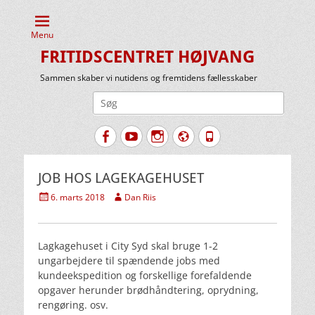
Menu
FRITIDSCENTRET HØJVANG
Sammen skaber vi nutidens og fremtidens fællesskaber
Søg
efter:
Facebook
YouTube
Instagram
Website
Tlf.
JOB HOS LAGEKAGEHUSET
Udgivet
Forfatter
6. marts 2018
Dan Riis
den
Lagkagehuset i City Syd skal bruge 1-2
ungarbejdere til spændende jobs med
kundeekspedition og forskellige forefaldende
opgaver herunder brødhåndtering, oprydning,
rengøring. osv.