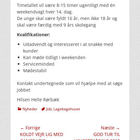
Timetallet vil være 8-15 timer ugentligt med én
weekendvagt hver 14. dag.
De unge skal være fyldt 16 år, men ikke 18 år og
skal være færdig med 9 års skolegang
Kvalifikationer:
Udadvendt og interesseret i at snakke med
kunder
Kan møde tidligt i weekenden
Serviceminded
Mødestabil
Kontakt undertegnede som vil hjælpe med at søge
jobbet
Hilsen Helle Rørbæk
kategorier
Tags
Nyheder
Job
,
Lagekagehuset
Indlægsnavigation
← Forrige
Næste →
Forrige
Næste
KOLDT VEJR LIG MED
GOD TUR TIL