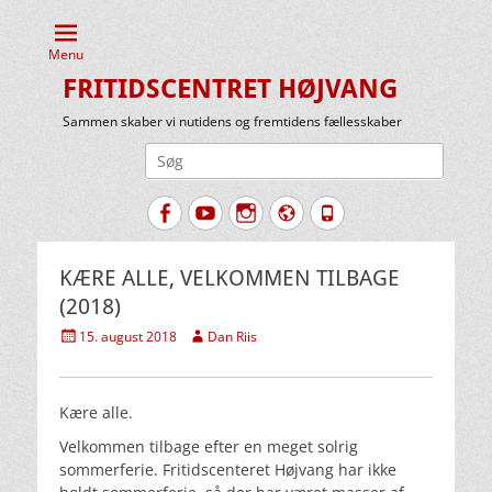
Menu
FRITIDSCENTRET HØJVANG
Sammen skaber vi nutidens og fremtidens fællesskaber
Søg
efter:
Facebook
YouTube
Instagram
Website
Tlf.
KÆRE ALLE, VELKOMMEN TILBAGE
(2018)
Udgivet
Forfatter
15. august 2018
Dan Riis
den
Kære alle.
Velkommen tilbage efter en meget solrig
sommerferie. Fritidscenteret Højvang har ikke