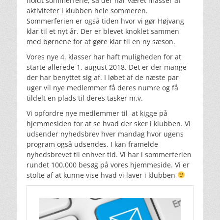
holdt sommerferie, så der har været masser af
aktiviteter i klubben hele sommeren.
Sommerferien er også tiden hvor vi gør Højvang
klar til et nyt år. Der er blevet knoklet sammen
med børnene for at gøre klar til en ny sæson.
Vores nye 4. klasser har haft muligheden for at
starte allerede 1. august 2018. Det er der mange
der har benyttet sig af. I løbet af de næste par
uger vil nye medlemmer få deres numre og få
tildelt en plads til deres tasker m.v.
Vi opfordre nye medlemmer til at kigge på
hjemmesiden for at se hvad der sker i klubben. Vi
udsender nyhedsbrev hver mandag hvor ugens
program også udsendes. I kan framelde
nyhedsbrevet til enhver tid. Vi har i sommerferien
rundet 100.000 besøg på vores hjemmeside. Vi er
stolte af at kunne vise hvad vi laver i klubben