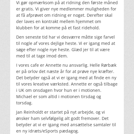
Vi gør opmærksom på at ridning den første måned
er gratis. Vi giver nye medlemmer muligheden for
at få afprøvet om ridning er noget. Derefter skal
der laves en kontrakt mellem hjemmet om
klubben for at komme på et fast ridehold.
Den seneste tid har vi desværre måtte sige farvel
til nogle af vores dejlige heste. Vi er igang med at
søge efter nogle nye heste. Glæd jer til at være
med til at tage imod dem.
I vores cafe er Annette nu ansvarlig. Helle Rørbæk
er på orlov det næste år for at prøve nye kræfter.
Det betyder også at vi er igang med at finde en ny
til vores kreative værksted. Annette er også tilbage
i UK om onsdagen hvor hun er i motionen.
Michael er som altid i motionen tirsdag og
torsdag.
Jan Reinholdt er startet på nyt arbejde, og vi
ønsker ham selvfølgelig alt godt fremover. Det
betyder at vi er igang med ansættelse samtaler til
en ny idræts/eSports pædagog.