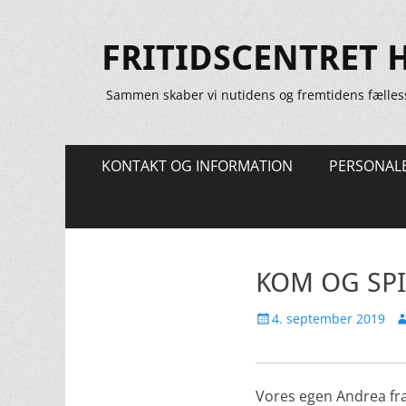
FRITIDSCENTRET 
Sammen skaber vi nutidens og fremtidens fælles
Primær
Spring
KONTAKT OG INFORMATION
PERSONAL
til
Menu
indhold
KOM OG SPI
Udgivet
Fo
4. september 2019
den
Vores egen Andrea fra