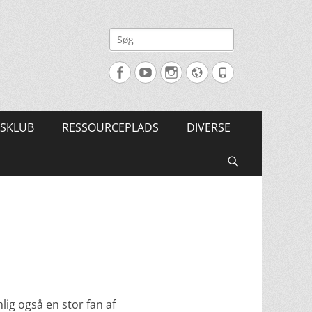
Søg
efter:
Facebook
YouTube
Instagram
Website
Tlf.
SKLUB
RESSOURCEPLADS
DIVERSE
Søg
ig også en stor fan af