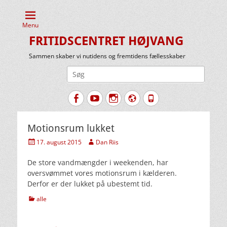
Menu
FRITIDSCENTRET HØJVANG
Sammen skaber vi nutidens og fremtidens fællesskaber
Søg
efter:
Facebook
YouTube
Instagram
Website
Tlf.
Motionsrum lukket
Udgivet
Forfatter
17. august 2015
Dan Riis
den
De store vandmængder i weekenden, har
oversvømmet vores motionsrum i kælderen.
Derfor er der lukket på ubestemt tid.
kategorier
alle