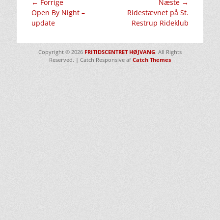
Indlægsnavigation
← Forrige
Næste →
Forrige
Næste
Open By Night –
Ridestævnet på St.
indlæg:
indlæg:
update
Restrup Rideklub
Copyright © 2026
FRITIDSCENTRET HØJVANG
. All Rights
Reserved. | Catch Responsive af
Catch Themes