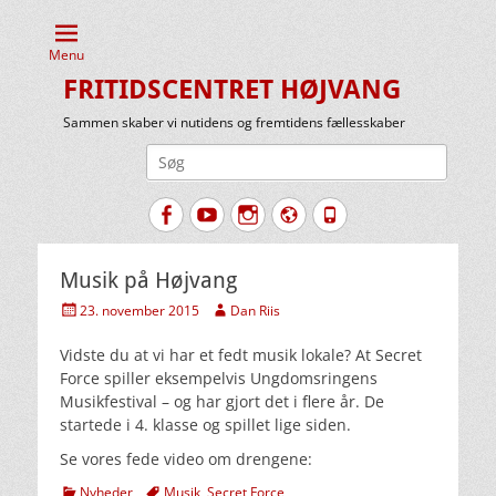
Menu
FRITIDSCENTRET HØJVANG
Sammen skaber vi nutidens og fremtidens fællesskaber
Søg
efter:
Facebook
YouTube
Instagram
Website
Tlf.
Musik på Højvang
Udgivet
Forfatter
23. november 2015
Dan Riis
den
Vidste du at vi har et fedt musik lokale? At Secret
Force spiller eksempelvis Ungdomsringens
Musikfestival – og har gjort det i flere år. De
startede i 4. klasse og spillet lige siden.
Se vores fede video om drengene:
kategorier
Tags
Nyheder
Musik
,
Secret Force