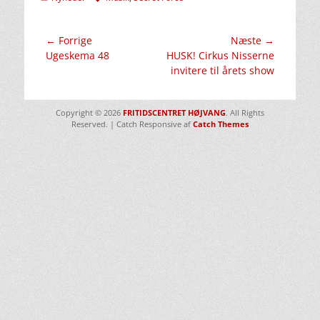
Indlægsnavigation
← Forrige
Næste →
Forrige
Næste
Ugeskema 48
HUSK! Cirkus Nisserne
indlæg:
indlæg:
invitere til årets show
Copyright © 2026
FRITIDSCENTRET HØJVANG
. All Rights
Reserved. | Catch Responsive af
Catch Themes