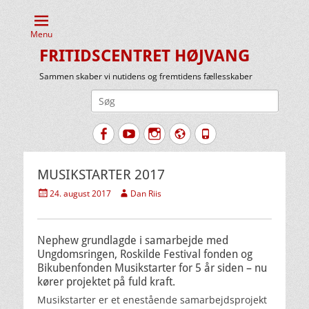
Menu
FRITIDSCENTRET HØJVANG
Sammen skaber vi nutidens og fremtidens fællesskaber
Søg
efter:
Facebook
YouTube
Instagram
Website
Tlf.
MUSIKSTARTER 2017
Udgivet
Forfatter
24. august 2017
Dan Riis
den
Nephew grundlagde i samarbejde med
Ungdomsringen, Roskilde Festival fonden og
Bikubenfonden Musikstarter for 5 år siden – nu
kører projektet på fuld kraft.
Musikstarter er et enestående samarbejdsprojekt