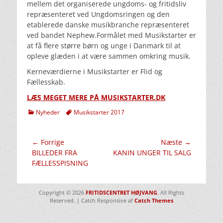
mellem det organiserede ungdoms- og fritidsliv
repræsenteret ved Ungdomsringen og den
etablerede danske musikbranche repræsenteret
ved bandet Nephew.Formålet med Musikstarter er
at få flere større børn og unge i Danmark til at
opleve glæden i at være sammen omkring musik.
Kerneværdierne i Musikstarter er Flid og
Fællesskab.
LÆS MEGET MERE PÅ MUSIKSTARTER.DK
kategorier
Tags
Nyheder
Musikstarter 2017
Indlægsnavigation
← Forrige
Næste →
Forrige
Næste
BILLEDER FRA
KANIN UNGER TIL SALG
indlæg:
indlæg:
FÆLLESSPISNING
Copyright © 2026
FRITIDSCENTRET HØJVANG
. All Rights
Reserved. | Catch Responsive af
Catch Themes