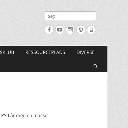
Søg
efter:
Facebook
YouTube
Instagram
Website
Tlf.
SKLUB
RESSOURCEPLADS
DIVERSE
Søg
edt PS4 år med en masse