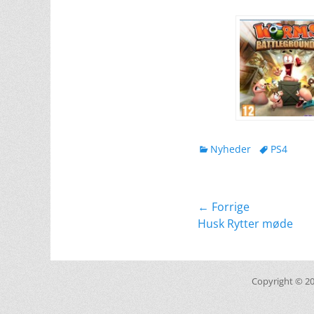
kategorier
Tags
Nyheder
PS4
Indlægsnavig
← Forrige
Forrige
Husk Rytter møde
indlæg:
Copyright © 2