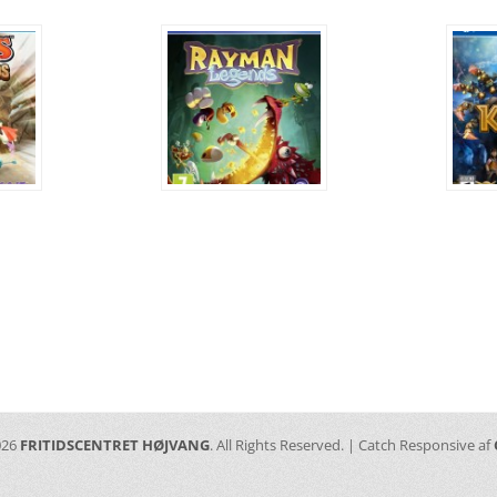
ation
Næste
indlæg:
026
FRITIDSCENTRET HØJVANG
. All Rights Reserved. | Catch Responsive af