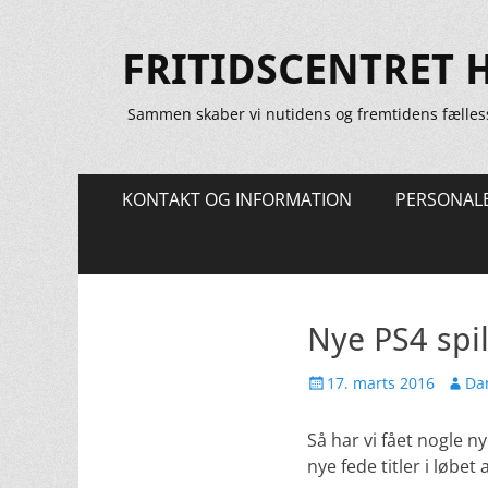
FRITIDSCENTRET 
Sammen skaber vi nutidens og fremtidens fælles
Primær
Spring
KONTAKT OG INFORMATION
PERSONAL
til
Menu
indhold
Nye PS4 spi
Udgivet
Forfat
17. marts 2016
Dan
den
Så har vi fået nogle n
nye fede titler i løbet a