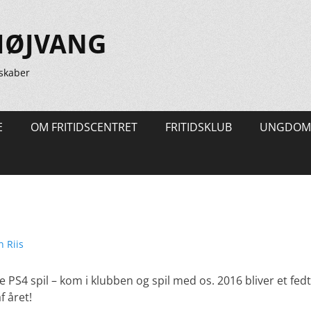
HØJVANG
skaber
E
OM FRITIDSCENTRET
FRITIDSKLUB
UNGDOM
l
ter
 Riis
ye PS4 spil – kom i klubben og spil med os. 2016 bliver et f
f året!