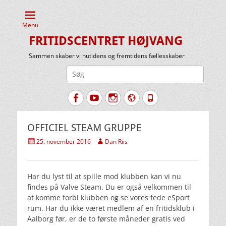
Menu
FRITIDSCENTRET HØJVANG
Sammen skaber vi nutidens og fremtidens fællesskaber
Søg
efter:
Facebook
YouTube
Instagram
Website
Tlf.
OFFICIEL STEAM GRUPPE
Udgivet
Forfatter
25. november 2016
Dan Riis
den
Har du lyst til at spille mod klubben kan vi nu
findes på Valve Steam. Du er også velkommen til
at komme forbi klubben og se vores fede eSport
rum. Har du ikke været medlem af en fritidsklub i
Aalborg før, er de to første måneder gratis ved