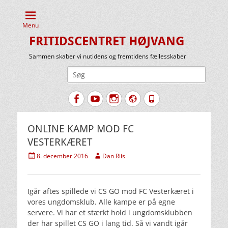
Menu
FRITIDSCENTRET HØJVANG
Sammen skaber vi nutidens og fremtidens fællesskaber
Søg
efter:
Facebook
YouTube
Instagram
Website
Tlf.
ONLINE KAMP MOD FC
VESTERKÆRET
Udgivet
Forfatter
8. december 2016
Dan Riis
den
Igår aftes spillede vi CS GO mod FC Vesterkæret i
vores ungdomsklub. Alle kampe er på egne
servere. Vi har et stærkt hold i ungdomsklubben
der har spillet CS GO i lang tid. Så vi vandt igår