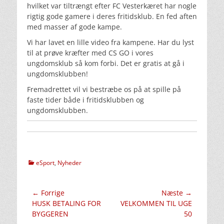
hvilket var tiltrængt efter FC Vesterkæret har nogle
rigtig gode gamere i deres fritidsklub. En fed aften
med masser af gode kampe.
Vi har lavet en lille video fra kampene. Har du lyst
til at prøve kræfter med CS GO i vores
ungdomsklub så kom forbi. Det er gratis at gå i
ungdomsklubben!
Fremadrettet vil vi bestræbe os på at spille på
faste tider både i fritidsklubben og
ungdomsklubben.
kategorier
eSport
,
Nyheder
Indlægsnavigation
← Forrige
Næste →
Forrige
Næste
HUSK BETALING FOR
VELKOMMEN TIL UGE
indlæg:
indlæg:
BYGGEREN
50