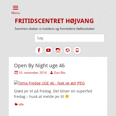
Menu
FRITIDSCENTRET HØJVANG
Sammen skaber vi nutidens og fremtidens fællesskaber
Søg
efter:
Facebook
YouTube
Instagram
Website
Tlf.
Open By Night uge 46
Udgivet
Forfatter
10. november 2014
Dan Riis
den
Glæd jer til på fredag. Det bliver en superfed
fredag – husk at melde jer til
kategorier
alle