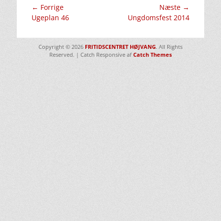
Indlægsnavigation
← Forrige
Næste →
Forrige
Næste
Ugeplan 46
Ungdomsfest 2014
indlæg:
indlæg:
Copyright © 2026
FRITIDSCENTRET HØJVANG
. All Rights
Reserved. | Catch Responsive af
Catch Themes