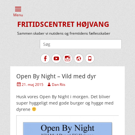
Menu
FRITIDSCENTRET HØJVANG
Sammen skaber vi nutidens og fremtidens fællesskaber
Søg
efter:
Facebook
YouTube
Instagram
Website
Tlf.
Open By Night – Vild med dyr
Udgivet
Forfatter
21. maj 2015
Dan Riis
den
Husk vores Open By Night i morgen. Det bliver
super hyggeligt med gode burger og hygge med
dyrene