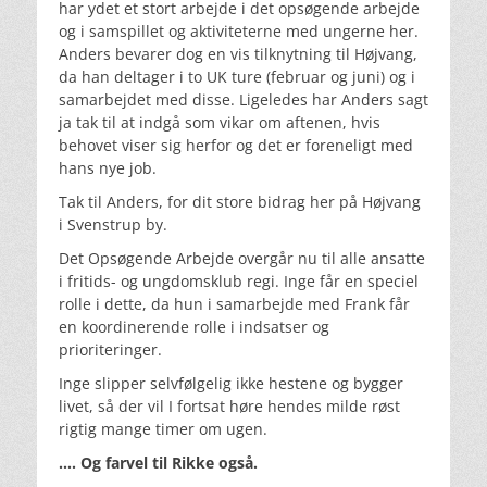
har ydet et stort arbejde i det opsøgende arbejde
og i samspillet og aktiviteterne med ungerne her.
Anders bevarer dog en vis tilknytning til Højvang,
da han deltager i to UK ture (februar og juni) og i
samarbejdet med disse. Ligeledes har Anders sagt
ja tak til at indgå som vikar om aftenen, hvis
behovet viser sig herfor og det er foreneligt med
hans nye job.
Tak til Anders, for dit store bidrag her på Højvang
i Svenstrup by.
Det Opsøgende Arbejde overgår nu til alle ansatte
i fritids- og ungdomsklub regi. Inge får en speciel
rolle i dette, da hun i samarbejde med Frank får
en koordinerende rolle i indsatser og
prioriteringer.
Inge slipper selvfølgelig ikke hestene og bygger
livet, så der vil I fortsat høre hendes milde røst
rigtig mange timer om ugen.
…. Og farvel til Rikke også.