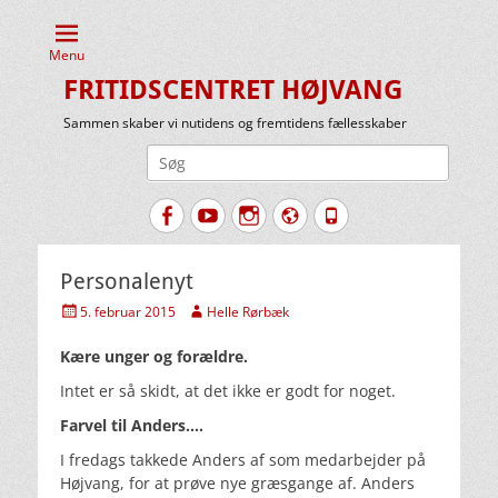
Menu
FRITIDSCENTRET HØJVANG
Sammen skaber vi nutidens og fremtidens fællesskaber
Søg
efter:
Facebook
YouTube
Instagram
Website
Tlf.
Personalenyt
Udgivet
Forfatter
5. februar 2015
Helle Rørbæk
den
Kære unger og forældre.
Intet er så skidt, at det ikke er godt for noget.
Farvel til Anders….
I fredags takkede Anders af som medarbejder på
Højvang, for at prøve nye græsgange af. Anders