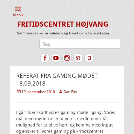
Menu
FRITIDSCENTRET HØJVANG
Sammen skaber vi nutidens og fremtidens fællesskaber
Søg
efter:
Facebook
YouTube
Instagram
Website
Tlf.
REFERAT FRA GAMING MØDET
18.09.2018
Udgivet
Forfatter
19. september 2018
Dan Riis
den
I går fik vi skudt vores gaming møde i gang. Vores
mål med møderne er at vores medlemmer får
mulighed for at blive hørt, og komme med input
og ønsker til vores gaming på Fritidscentret