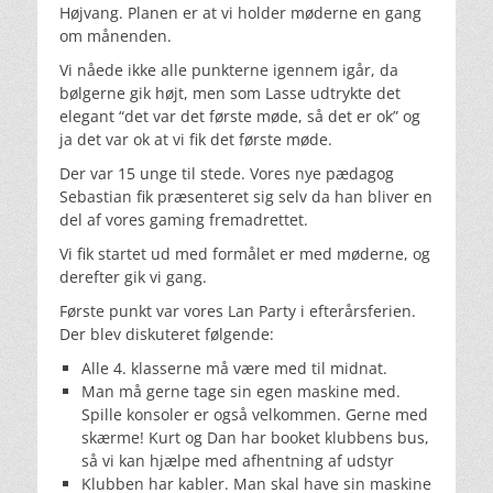
Højvang. Planen er at vi holder møderne en gang
om månenden.
Vi nåede ikke alle punkterne igennem igår, da
bølgerne gik højt, men som Lasse udtrykte det
elegant “det var det første møde, så det er ok” og
ja det var ok at vi fik det første møde.
Der var 15 unge til stede. Vores nye pædagog
Sebastian fik præsenteret sig selv da han bliver en
del af vores gaming fremadrettet.
Vi fik startet ud med formålet er med møderne, og
derefter gik vi gang.
Første punkt var vores Lan Party i efterårsferien.
Der blev diskuteret følgende:
Alle 4. klasserne må være med til midnat.
Man må gerne tage sin egen maskine med.
Spille konsoler er også velkommen. Gerne med
skærme! Kurt og Dan har booket klubbens bus,
så vi kan hjælpe med afhentning af udstyr
Klubben har kabler. Man skal have sin maskine