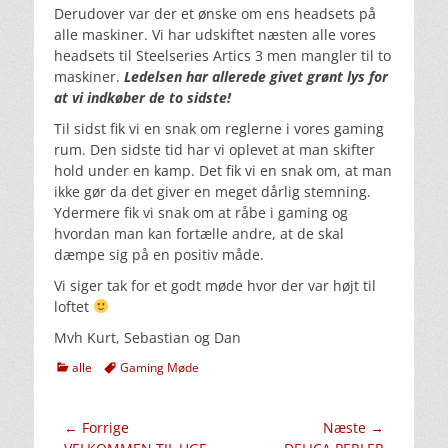
Derudover var der et ønske om ens headsets på
alle maskiner. Vi har udskiftet næsten alle vores
headsets til Steelseries Artics 3 men mangler til to
maskiner.
Ledelsen har allerede givet grønt lys for
at vi indkøber de to sidste!
Til sidst fik vi en snak om reglerne i vores gaming
rum. Den sidste tid har vi oplevet at man skifter
hold under en kamp. Det fik vi en snak om, at man
ikke gør da det giver en meget dårlig stemning.
Ydermere fik vi snak om at råbe i gaming og
hvordan man kan fortælle andre, at de skal
dæmpe sig på en positiv måde.
Vi siger tak for et godt møde hvor der var højt til
loftet
Mvh Kurt, Sebastian og Dan
kategorier
Tags
alle
Gaming Møde
Indlægsnavigation
← Forrige
Næste →
Forrige
Næste