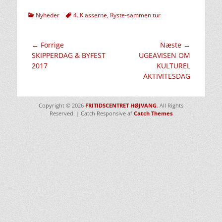
kategorier
Tags
Nyheder
4. Klasserne
,
Ryste-sammen tur
Indlægsnavigation
← Forrige
Næste →
Forrige
Næste
SKIPPERDAG & BYFEST
UGEAVISEN OM
indlæg:
indlæg:
2017
KULTUREL
AKTIVITESDAG
Copyright © 2026
FRITIDSCENTRET HØJVANG
. All Rights
Reserved. | Catch Responsive af
Catch Themes