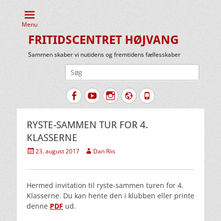
Menu
FRITIDSCENTRET HØJVANG
Sammen skaber vi nutidens og fremtidens fællesskaber
Søg
efter:
Facebook
YouTube
Instagram
Website
Tlf.
RYSTE-SAMMEN TUR FOR 4.
KLASSERNE
Udgivet
Forfatter
23. august 2017
Dan Riis
den
Hermed invitation til ryste-sammen turen for 4.
Klasserne. Du kan hente den i klubben eller printe
denne
PDF
ud.