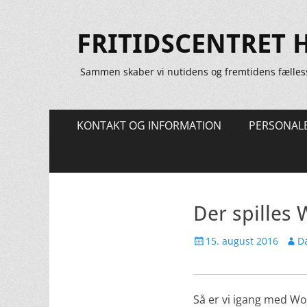
FRITIDSCENTRET 
Sammen skaber vi nutidens og fremtidens fælles
Primær
Spring
KONTAKT OG INFORMATION
PERSONAL
til
Menu
indhold
Der spilles 
Udgivet
Forfa
15. august 2016
Da
den
Så er vi igang med Wo