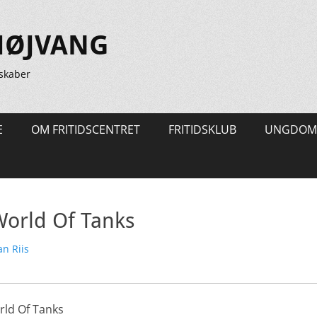
HØJVANG
skaber
E
OM FRITIDSCENTRET
FRITIDSKLUB
UNGDOM
World Of Tanks
tter
n Riis
rld Of Tanks