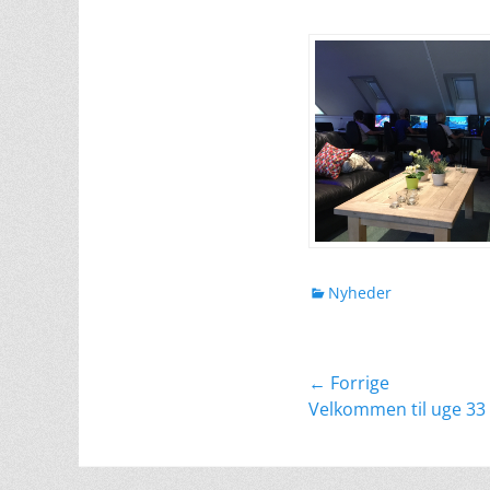
kategorier
Nyheder
Indlægsnavig
← Forrige
Forrige
Velkommen til uge 33
indlæg: