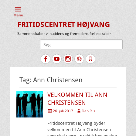
Menu
FRITIDSCENTRET HØJVANG
Sammen skaber vi nutidens og fremtidens fællesskaber
Søg
efter:
Facebook
YouTube
Instagram
Website
Tlf.
Tag:
Ann Christensen
VELKOMMEN TIL ANN
CHRISTENSEN
Udgivet
Forfatter
26. juli 2017
Dan Riis
den
Fritidscentret Højvang byder
velkommen til Ann Christensen
som skal være i praktik hos os den