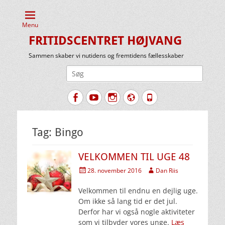
Menu
FRITIDSCENTRET HØJVANG
Sammen skaber vi nutidens og fremtidens fællesskaber
Søg
efter:
Facebook
YouTube
Instagram
Website
Tlf.
Tag:
Bingo
VELKOMMEN TIL UGE 48
Udgivet
Forfatter
28. november 2016
Dan Riis
den
Velkommen til endnu en dejlig uge.
Om ikke så lang tid er det jul.
Derfor har vi også nogle aktiviteter
som vi tilbyder vores unge.
Læs