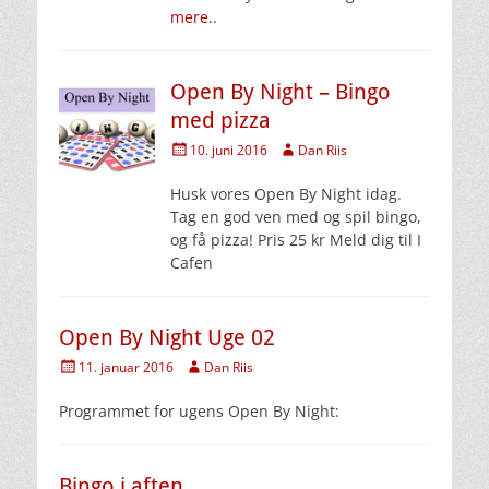
mere..
Open By Night – Bingo
med pizza
Udgivet
Forfatter
10. juni 2016
Dan Riis
den
Husk vores Open By Night idag.
Tag en god ven med og spil bingo,
og få pizza! Pris 25 kr Meld dig til I
Cafen
Open By Night Uge 02
Udgivet
Forfatter
11. januar 2016
Dan Riis
den
Programmet for ugens Open By Night:
Bingo i aften