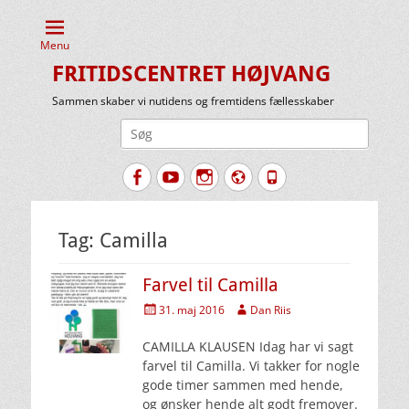
Menu
FRITIDSCENTRET HØJVANG
Sammen skaber vi nutidens og fremtidens fællesskaber
Søg
efter:
Facebook
YouTube
Instagram
Website
Tlf.
Tag:
Camilla
Farvel til Camilla
Udgivet
Forfatter
31. maj 2016
Dan Riis
den
CAMILLA KLAUSEN Idag har vi sagt
farvel til Camilla. Vi takker for nogle
gode timer sammen med hende,
og ønsker hende alt godt fremover.