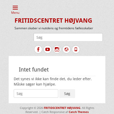
Menu
FRITIDSCENTRET HØJVANG
Sammen skaber vi nutidens og fremtidens fællesskaber
Søg
efter:
Facebook
YouTube
Instagram
Website
Tlf.
Intet fundet
Det synes vi ikke kan finde det, du leder efter.
Måske søger kan hjælpe.
Søg
efter:
Copyright © 2026
FRITIDSCENTRET HØJVANG
. All Rights
Reserved. | Catch Responsive af
Catch Themes