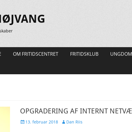
HØJVANG
skaber
E
OM FRITIDSCENTRET
FRITIDSKLUB
UNGDOM
OPGRADERING AF INTERNT NETV
Udgivet
Forfatter
13. februar 2018
Dan Riis
den