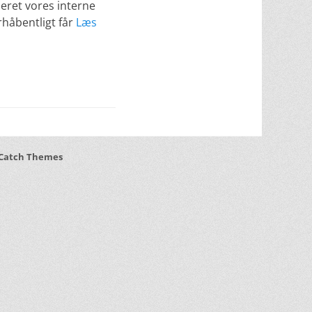
eret vores interne
orhåbentligt får
Læs
Catch Themes