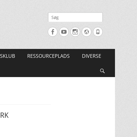
Søg
efter:
Facebook
YouTube
Instagram
Website
Tlf.
SKLUB
RESSOURCEPLADS
DIVERSE
Søg
ÆRK