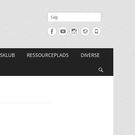
Søg
efter:
Facebook
YouTube
Instagram
Website
Tlf.
SKLUB
RESSOURCEPLADS
DIVERSE
Søg