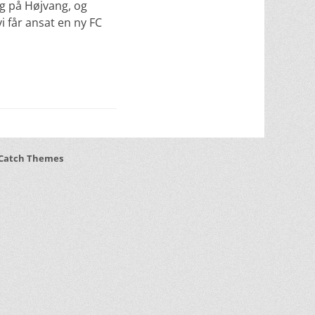
ing på Højvang, og
vi får ansat en ny FC
Catch Themes