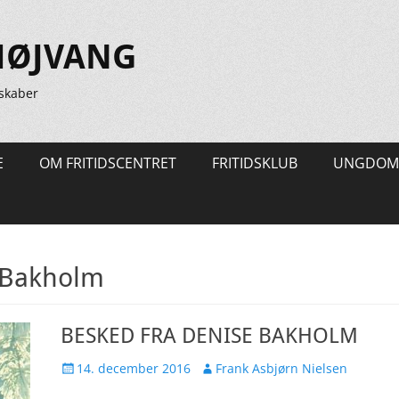
HØJVANG
skaber
E
OM FRITIDSCENTRET
FRITIDSKLUB
UNGDOM
 Bakholm
BESKED FRA DENISE BAKHOLM
Udgivet
Forfatter
14. december 2016
Frank Asbjørn Nielsen
den