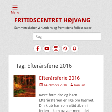
Menu
FRITIDSCENTRET HØJVANG
Sammen skaber vi nutidens og fremtidens fællesskaber
Søg
efter:
Facebook
YouTube
Instagram
Website
Tlf.
Tag:
Efterårsferie 2016
Efterårsferie 2016
Udgivet
Forfatter
14. oktober 2016
Dan Riis
den
Kære forældre og børn.
Efterårsferien er lige om hjørnet.
Din klub har som altid åben i
ferien – kom og vær med i det