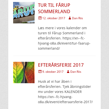
TUR TIL FÅRUP
SOMMERLAND
Udgivet
Forfatter
12. oktober 2017
Dan Riis
den
Læs mere i vores kalender om
turen til Fårup Sommerland i
efterårsferien. https://xn--fc-
hjvang-o8a.dk/event/tur-faarup-
sommerland/
EFTERÅRSFERIE 2017
Udgivet
Forfatter
9. oktober 2017
Dan Riis
den
Husk at vi har åben i
efterårsferien. Tjek åbningstider
mv under vores KALENDER
https://xn--fc-hjvang-
o8a.dk/event/efteraarsferie-2017/