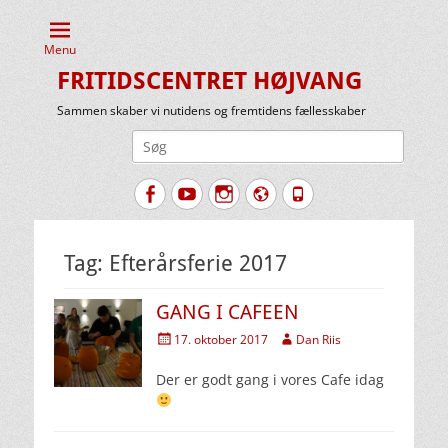
Menu
FRITIDSCENTRET HØJVANG
Sammen skaber vi nutidens og fremtidens fællesskaber
Søg
efter:
Facebook
YouTube
Instagram
Website
Tlf.
Tag:
Efterårsferie 2017
GANG I CAFEEN
Udgivet
Forfatter
17. oktober 2017
Dan Riis
den
Der er godt gang i vores Cafe idag