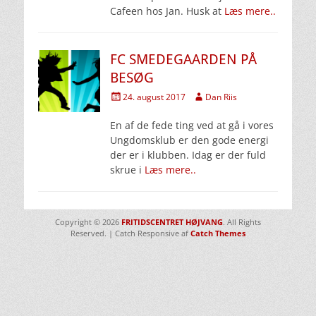
Cafeen hos Jan. Husk at
Læs mere..
FC SMEDEGAARDEN PÅ
BESØG
Udgivet
Forfatter
24. august 2017
Dan Riis
den
En af de fede ting ved at gå i vores
Ungdomsklub er den gode energi
der er i klubben. Idag er der fuld
skrue i
Læs mere..
Copyright © 2026
FRITIDSCENTRET HØJVANG
. All Rights
Reserved. | Catch Responsive af
Catch Themes