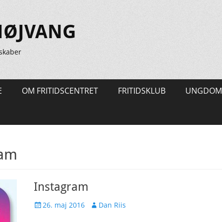
HØJVANG
skaber
E
OM FRITIDSCENTRET
FRITIDSKLUB
UNGDOM
ram
Instagram
Udgivet
Forfatter
26. maj 2016
Dan Riis
den