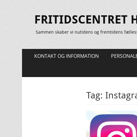
FRITIDSCENTRET 
Sammen skaber vi nutidens og fremtidens fælles
Primær
Spring
KONTAKT OG INFORMATION
PERSONAL
til
Menu
indhold
Tag:
Instag