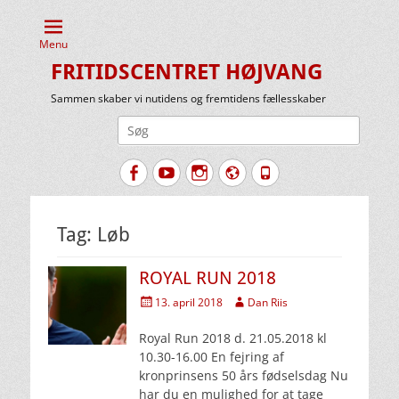
Menu
FRITIDSCENTRET HØJVANG
Sammen skaber vi nutidens og fremtidens fællesskaber
Søg
efter:
Facebook
YouTube
Instagram
Website
Tlf.
Tag:
Løb
ROYAL RUN 2018
Udgivet
Forfatter
13. april 2018
Dan Riis
den
Royal Run 2018 d. 21.05.2018 kl
10.30-16.00 En fejring af
kronprinsens 50 års fødselsdag Nu
har du en mulighed for at tage