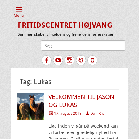
Menu
FRITIDSCENTRET HØJVANG
Sammen skaber vi nutidens og fremtidens fællesskaber
Søg
efter:
Facebook
YouTube
Instagram
Website
Tlf.
Tag:
Lukas
VELKOMMEN TIL JASON
OG LUKAS
Udgivet
Forfatter
17. august 2018
Dan Riis
den
Lige inden vi går på weekend kan
vi fortælle en glædelig nyhed fra
Byggeren. Cecilie har netop fortalt