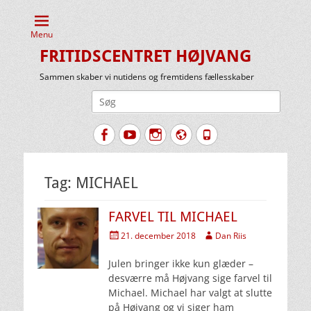
Menu
FRITIDSCENTRET HØJVANG
Sammen skaber vi nutidens og fremtidens fællesskaber
Søg
efter:
Facebook
YouTube
Instagram
Website
Tlf.
Tag:
MICHAEL
FARVEL TIL MICHAEL
Udgivet
Forfatter
21. december 2018
Dan Riis
den
Julen bringer ikke kun glæder –
desværre må Højvang sige farvel til
Michael. Michael har valgt at slutte
på Højvang og vi siger ham