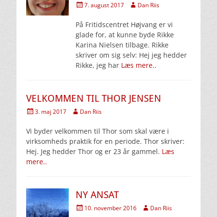
Udgivet
Forfatter
7. august 2017
Dan Riis
den
På Fritidscentret Højvang er vi
glade for, at kunne byde Rikke
Karina Nielsen tilbage. Rikke
skriver om sig selv: Hej jeg hedder
Rikke, jeg har
Læs mere..
VELKOMMEN TIL THOR JENSEN
Udgivet
Forfatter
3. maj 2017
Dan Riis
den
Vi byder velkommen til Thor som skal være i
virksomheds praktik for en periode. Thor skriver:
Hej. Jeg hedder Thor og er 23 år gammel.
Læs
mere..
NY ANSAT
Udgivet
Forfatter
10. november 2016
Dan Riis
den