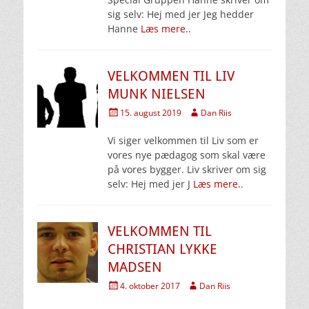
sig selv: Hej med jer Jeg hedder
Hanne
Læs mere..
VELKOMMEN TIL LIV
MUNK NIELSEN
Udgivet
Forfatter
15. august 2019
Dan Riis
den
Vi siger velkommen til Liv som er
vores nye pædagog som skal være
på vores bygger. Liv skriver om sig
selv: Hej med jer J
Læs mere..
VELKOMMEN TIL
CHRISTIAN LYKKE
MADSEN
Udgivet
Forfatter
4. oktober 2017
Dan Riis
den