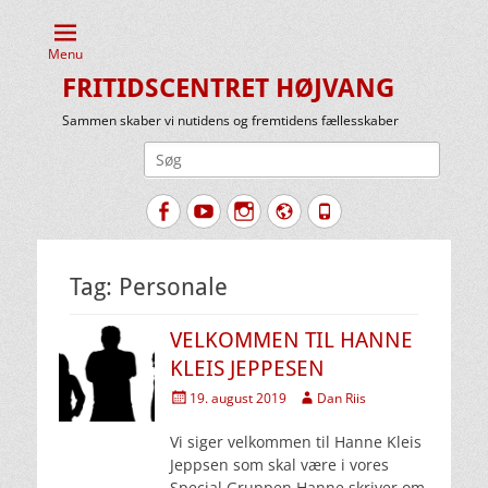
Menu
FRITIDSCENTRET HØJVANG
Sammen skaber vi nutidens og fremtidens fællesskaber
Søg
efter:
Facebook
YouTube
Instagram
Website
Tlf.
Tag:
Personale
VELKOMMEN TIL HANNE
KLEIS JEPPESEN
Udgivet
Forfatter
19. august 2019
Dan Riis
den
Vi siger velkommen til Hanne Kleis
Jeppsen som skal være i vores
Special Gruppen Hanne skriver om