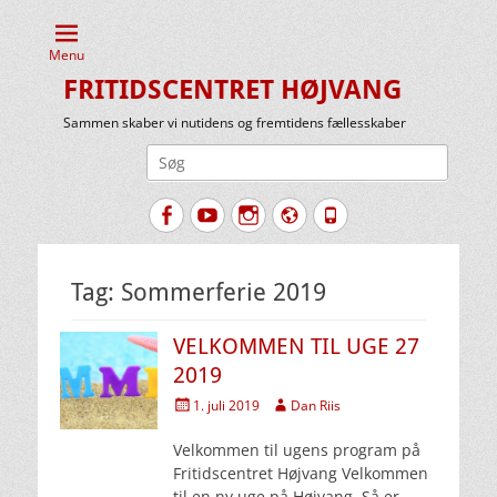
Menu
FRITIDSCENTRET HØJVANG
Sammen skaber vi nutidens og fremtidens fællesskaber
Søg
efter:
Facebook
YouTube
Instagram
Website
Tlf.
Tag:
Sommerferie 2019
VELKOMMEN TIL UGE 27
2019
Udgivet
Forfatter
1. juli 2019
Dan Riis
den
Velkommen til ugens program på
Fritidscentret Højvang Velkommen
til en ny uge på Højvang. Så er