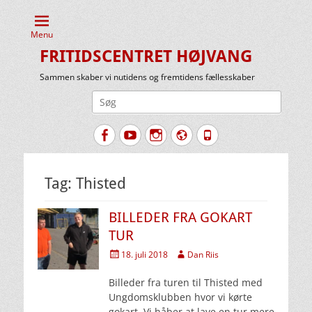
Menu
FRITIDSCENTRET HØJVANG
Sammen skaber vi nutidens og fremtidens fællesskaber
Søg
efter:
Facebook
YouTube
Instagram
Website
Tlf.
Tag:
Thisted
BILLEDER FRA GOKART
TUR
Udgivet
Forfatter
18. juli 2018
Dan Riis
den
Billeder fra turen til Thisted med
Ungdomsklubben hvor vi kørte
gokart. Vi håber at lave en tur mere