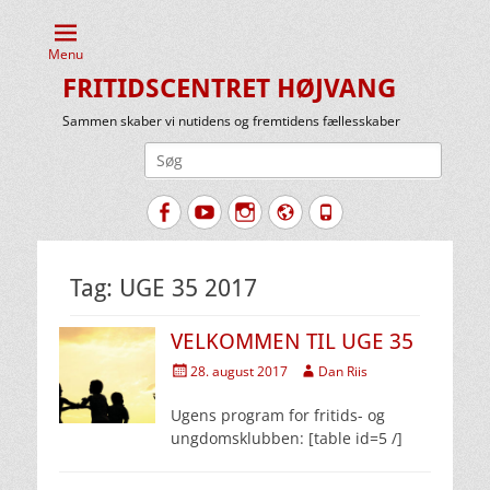
Menu
FRITIDSCENTRET HØJVANG
Sammen skaber vi nutidens og fremtidens fællesskaber
Søg
efter:
Facebook
YouTube
Instagram
Website
Tlf.
Tag:
UGE 35 2017
VELKOMMEN TIL UGE 35
Udgivet
Forfatter
28. august 2017
Dan Riis
den
Ugens program for fritids- og
ungdomsklubben: [table id=5 /]