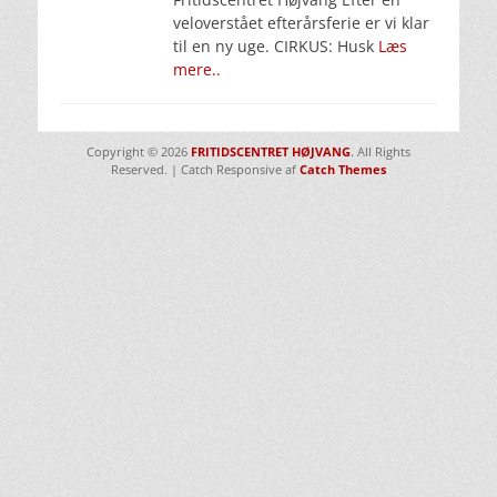
veloverstået efterårsferie er vi klar
til en ny uge. CIRKUS: Husk
Læs
mere..
Copyright © 2026
FRITIDSCENTRET HØJVANG
. All Rights
Reserved. | Catch Responsive af
Catch Themes