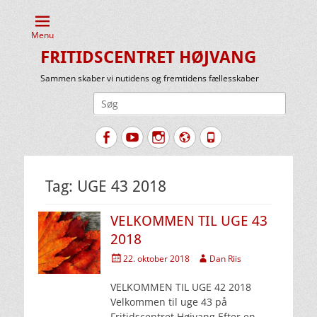
Menu
FRITIDSCENTRET HØJVANG
Sammen skaber vi nutidens og fremtidens fællesskaber
Søg
efter:
Facebook
YouTube
Instagram
Website
Tlf.
Tag:
UGE 43 2018
VELKOMMEN TIL UGE 43
2018
Udgivet
Forfatter
22. oktober 2018
Dan Riis
den
VELKOMMEN TIL UGE 42 2018
Velkommen til uge 43 på
Fritidscentret Højvang Efter en