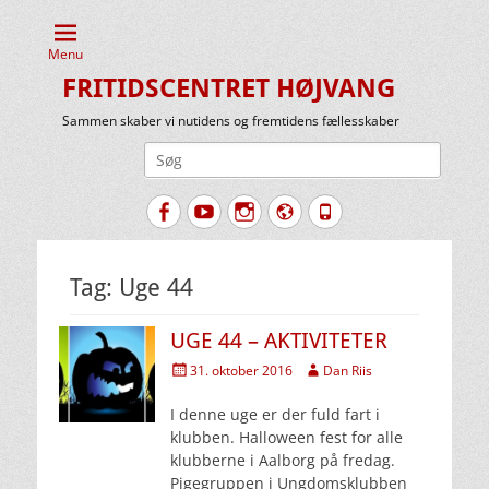
Menu
FRITIDSCENTRET HØJVANG
Sammen skaber vi nutidens og fremtidens fællesskaber
Søg
efter:
Facebook
YouTube
Instagram
Website
Tlf.
Tag:
Uge 44
UGE 44 – AKTIVITETER
Udgivet
Forfatter
31. oktober 2016
Dan Riis
den
I denne uge er der fuld fart i
klubben. Halloween fest for alle
klubberne i Aalborg på fredag.
Pigegruppen i Ungdomsklubben