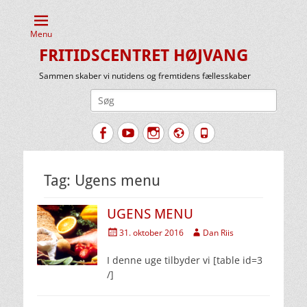
Menu
FRITIDSCENTRET HØJVANG
Sammen skaber vi nutidens og fremtidens fællesskaber
Søg
efter:
Facebook
YouTube
Instagram
Website
Tlf.
Tag:
Ugens menu
UGENS MENU
Udgivet
Forfatter
31. oktober 2016
Dan Riis
den
I denne uge tilbyder vi [table id=3
/]