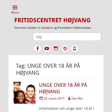
Menu
FRITIDSCENTRET HØJVANG
Sammen skaber vi nutidens og fremtidens fællesskaber
Søg
efter:
Facebook
YouTube
Instagram
Website
Tlf.
Tag:
UNGE OVER 18 ÅR PÅ
HØJVANG
UNGE OVER 18 ÅR PÅ
HØJVANG
Udgivet
Forfatter
29. marts 2017
Dan Riis
den
Information om unge over 18 år i