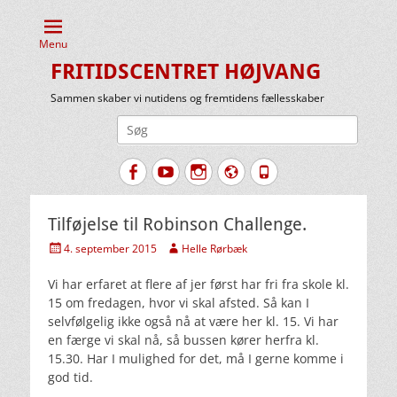
Menu
FRITIDSCENTRET HØJVANG
Sammen skaber vi nutidens og fremtidens fællesskaber
Søg
efter:
Facebook
YouTube
Instagram
Website
Tlf.
Tilføjelse til Robinson Challenge.
Udgivet
Forfatter
4. september 2015
Helle Rørbæk
den
Vi har erfaret at flere af jer først har fri fra skole kl.
15 om fredagen, hvor vi skal afsted. Så kan I
selvfølgelig ikke også nå at være her kl. 15. Vi har
en færge vi skal nå, så bussen kører herfra kl.
15.30. Har I mulighed for det, må I gerne komme i
god tid.