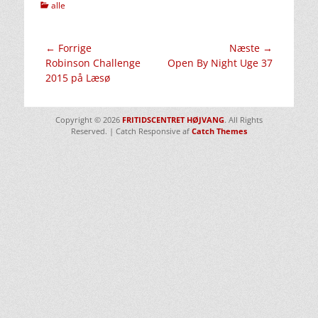
kategorier
alle
Indlægsnavigation
← Forrige
Næste →
Forrige
Næste
Robinson Challenge
Open By Night Uge 37
indlæg:
indlæg:
2015 på Læsø
Copyright © 2026
FRITIDSCENTRET HØJVANG
. All Rights
Reserved. | Catch Responsive af
Catch Themes