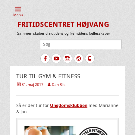
Menu
FRITIDSCENTRET HØJVANG
Sammen skaber vi nutidens og fremtidens fællesskaber
Søg
efter:
Facebook
YouTube
Instagram
Website
Tlf.
TUR TIL GYM & FITNESS
Udgivet
Forfatter
31. maj 2017
Dan Riis
den
Så er der tur for
Ungdomsklubben
med Marianne
& Jan.