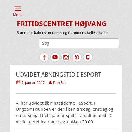
Menu
FRITIDSCENTRET HØJVANG
Sammen skaber vi nutidens og fremtidens fællesskaber
Søg
efter:
Facebook
YouTube
Instagram
Website
Tlf.
UDVIDET ÅBNINGSTID I ESPORT
Udgivet
Forfatter
5. januar 2017
Dan Riis
den
Vi har udvidet åbningstiderne i eSport. I
Ungdomsklubben er der åben tirsdag, onsdag og
nu torsdag. I hele januar spiller vi online mod FC
Vesterkæret hver onsdag klokken 20:00