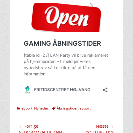
kategorier
Tags
eSport
,
Nyheder
Åbningstider
,
eSport
Indlægsnavigation
← Forrige
Næste →
Forrige
Næste
VELKOMMEN TIL ANNE
YOUTUBE LIVE