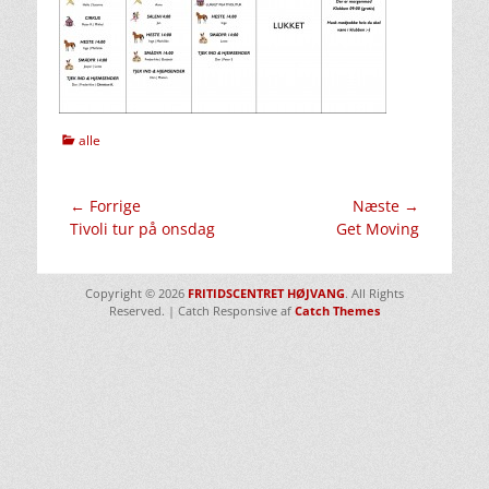
kategorier
alle
Indlægsnavigation
← Forrige
Næste →
Forrige
Næste
Tivoli tur på onsdag
Get Moving
indlæg:
indlæg:
Copyright © 2026
FRITIDSCENTRET HØJVANG
. All Rights
Reserved. | Catch Responsive af
Catch Themes