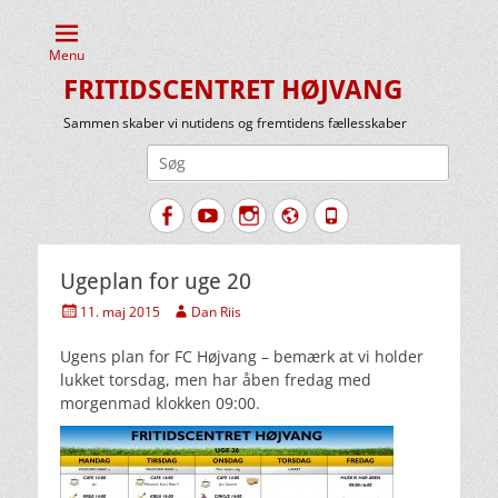
Menu
FRITIDSCENTRET HØJVANG
Sammen skaber vi nutidens og fremtidens fællesskaber
Søg
efter:
Facebook
YouTube
Instagram
Website
Tlf.
Ugeplan for uge 20
Udgivet
Forfatter
11. maj 2015
Dan Riis
den
Ugens plan for FC Højvang – bemærk at vi holder
lukket torsdag, men har åben fredag med
morgenmad klokken 09:00.