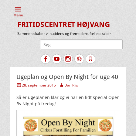
Menu
FRITIDSCENTRET HØJVANG
Sammen skaber vi nutidens og fremtidens fællesskaber
Søg
efter:
Facebook
YouTube
Instagram
Website
Tlf.
Ugeplan og Open By Night for uge 40
Udgivet
Forfatter
28. september 2015
Dan Riis
den
Så er ugeplanen klar og vi har en lidt special Open
By Night på fredag!