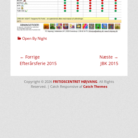
kategorier
Open By Night
Indlægsnavigation
← Forrige
Næste →
Forrige
Næste
Efterårsferie 2015
JBK 2015
indlæg:
indlæg:
Copyright © 2026
FRITIDSCENTRET HØJVANG
. All Rights
Reserved. | Catch Responsive af
Catch Themes