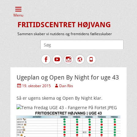
Menu
FRITIDSCENTRET HØJVANG
Sammen skaber vi nutidens og fremtidens fællesskaber
Søg
efter:
Facebook
YouTube
Instagram
Website
Tlf.
Ugeplan og Open By Night for uge 43
Udgivet
Forfatter
19. oktober 2015
Dan Riis
den
Så er ugens skema og Open By Night klar.