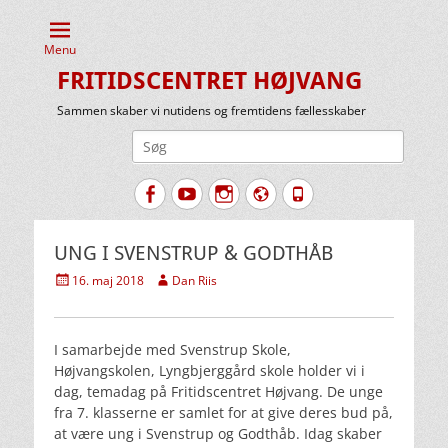
Menu
FRITIDSCENTRET HØJVANG
Sammen skaber vi nutidens og fremtidens fællesskaber
Søg
efter:
Facebook
YouTube
Instagram
Website
Tlf.
UNG I SVENSTRUP & GODTHÅB
Udgivet
Forfatter
16. maj 2018
Dan Riis
den
I samarbejde med Svenstrup Skole,
Højvangskolen, Lyngbjerggård skole holder vi i
dag, temadag på Fritidscentret Højvang. De unge
fra 7. klasserne er samlet for at give deres bud på,
at være ung i Svenstrup og Godthåb. Idag skaber