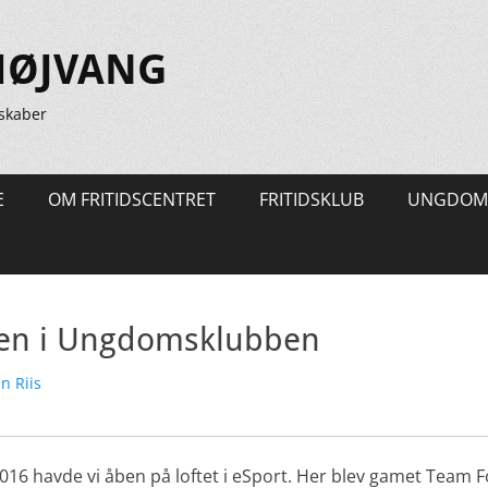
HØJVANG
skaber
E
OM FRITIDSCENTRET
FRITIDSKLUB
UNGDOM
ten i Ungdomsklubben
tter
n Riis
2016 havde vi åben på loftet i eSport. Her blev gamet Team 