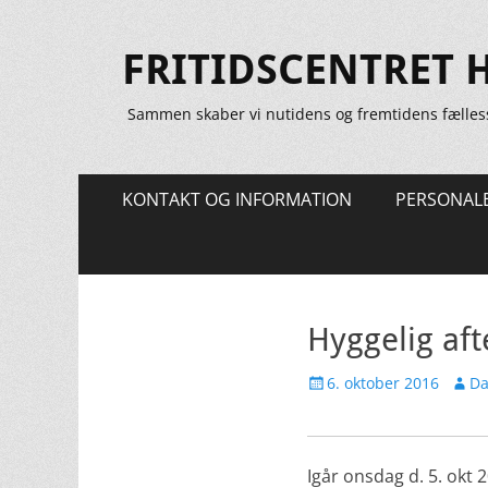
FRITIDSCENTRET 
Sammen skaber vi nutidens og fremtidens fælles
Primær
Spring
KONTAKT OG INFORMATION
PERSONAL
til
Menu
indhold
Hyggelig af
Udgivet
Forfa
6. oktober 2016
Da
den
Igår onsdag d. 5. okt 