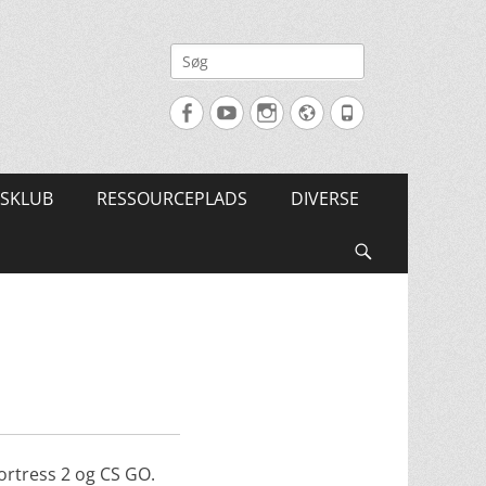
Søg
efter:
Facebook
YouTube
Instagram
Website
Tlf.
SKLUB
RESSOURCEPLADS
DIVERSE
Søg
Fortress 2 og CS GO.