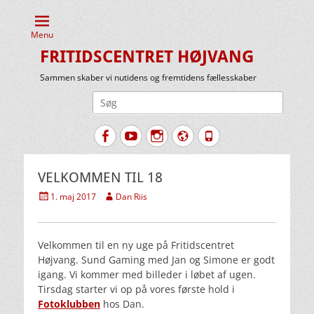
Menu
FRITIDSCENTRET HØJVANG
Sammen skaber vi nutidens og fremtidens fællesskaber
Søg
efter:
Facebook
YouTube
Instagram
Website
Tlf.
VELKOMMEN TIL 18
Udgivet
Forfatter
1. maj 2017
Dan Riis
den
Velkommen til en ny uge på Fritidscentret
Højvang. Sund Gaming med Jan og Simone er godt
igang. Vi kommer med billeder i løbet af ugen.
Tirsdag starter vi op på vores første hold i
Fotoklubben
hos Dan.