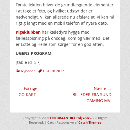
Første lektion bliver de grundlæggende elementer
i at tage et foto, og hvilket udstyr der er
nødvendigt. VI kan allerede nu afsløre at, vi kan nå
rigtig langt med en mobil telefon af nyere dato.
Pigeklubben
har kæledyrs hygge med
fællesspisning på onsdag. Kom og vær med. Det
er Lotte og Helle som sørger for en god aften.
UGENS PROGRAM:
[table id=5 /]
kategorier
Tags
Nyheder
UGE 18 2017
Indlægsnavigation
← Forrige
Næste →
Forrige
Næste
GO KART
BILLEDER FRA SUND
indlæg:
indlæg:
GAMING MV.
Copyright © 2026
FRITIDSCENTRET HØJVANG
. All Rights
Reserved. | Catch Responsive af
Catch Themes