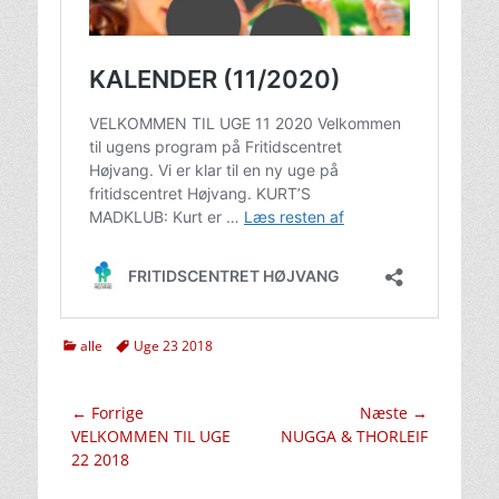
kategorier
Tags
alle
Uge 23 2018
Indlægsnavigation
← Forrige
Næste →
Forrige
Næste
VELKOMMEN TIL UGE
NUGGA & THORLEIF
indlæg:
indlæg:
22 2018