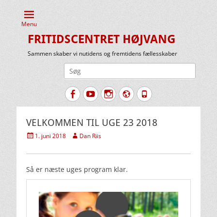
Menu
FRITIDSCENTRET HØJVANG
Sammen skaber vi nutidens og fremtidens fællesskaber
Søg
efter:
Facebook
YouTube
Instagram
Website
Tlf.
VELKOMMEN TIL UGE 23 2018
Udgivet
Forfatter
1. juni 2018
Dan Riis
den
Så er næste uges program klar.