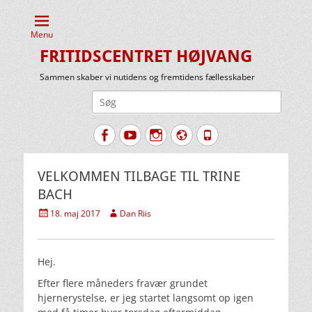
Menu
FRITIDSCENTRET HØJVANG
Sammen skaber vi nutidens og fremtidens fællesskaber
Søg
efter:
Facebook
YouTube
Instagram
Website
Tlf.
VELKOMMEN TILBAGE TIL TRINE
BACH
Udgivet
Forfatter
18. maj 2017
Dan Riis
den
Hej.
Efter flere måneders fravær grundet
hjernerystelse, er jeg startet langsomt op igen